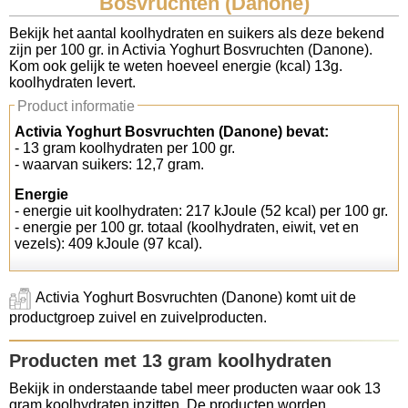
Bosvruchten (Danone)
Koolhydraten tellen
Bekijk het aantal koolhydraten en suikers als deze bekend
zijn per 100 gr. in Activia Yoghurt Bosvruchten (Danone).
Kom ook gelijk te weten hoeveel energie (kcal) 13g.
Links
koolhydraten levert.
Product informatie
Activia Yoghurt Bosvruchten (Danone) bevat:
- 13 gram koolhydraten per 100 gr.
- waarvan suikers: 12,7 gram.
Energie
- energie uit koolhydraten: 217 kJoule (52 kcal) per 100 gr.
- energie per 100 gr. totaal (koolhydraten, eiwit, vet en
vezels): 409 kJoule (97 kcal).
Activia Yoghurt Bosvruchten (Danone) komt uit de
productgroep zuivel en zuivelproducten.
Producten met 13 gram koolhydraten
Bekijk in onderstaande tabel meer producten waar ook 13
gram koolhydraten inzitten. De producten worden