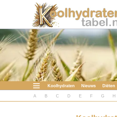
Home
Koolhydraten
Nieuws
Koolhydraatarme diëten
Boeken
Koolhydraten
Nieuws
Diëten
koolhydraatarme diëten
A
B
C
D
E
F
G
H
Diabetes test
Koolhydraten test