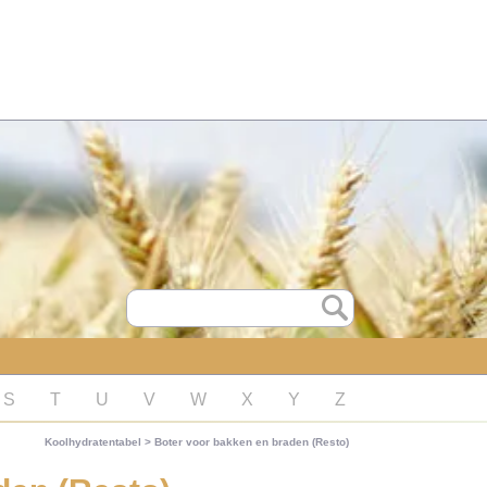
S
T
U
V
W
X
Y
Z
Koolhydratentabel
>
Boter voor bakken en braden (Resto)