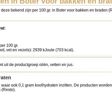
en in Boter voor bakken en bra
s deze bekend zijn per 100 gr. in Boter voor bakken en braden (
at:
per 100 gr.
wit, vet en vezels): 2939 kJoule (703 kcal).
 uit de productgroep oliën, vetten en jus.
raten
 waar ook 0,1 gram koolhydraten inzitten. De producten worden
 (Resto).