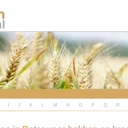
I
J
K
L
M
N
O
P
Q
R