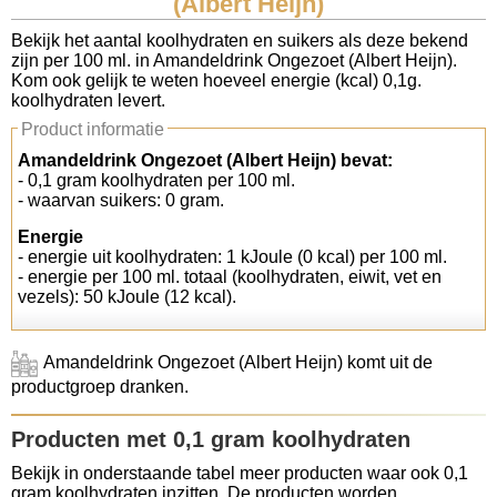
(Albert Heijn)
Koolhydraten tellen
Bekijk het aantal koolhydraten en suikers als deze bekend
zijn per 100 ml. in Amandeldrink Ongezoet (Albert Heijn).
Kom ook gelijk te weten hoeveel energie (kcal) 0,1g.
Links
koolhydraten levert.
Product informatie
Amandeldrink Ongezoet (Albert Heijn) bevat:
- 0,1 gram koolhydraten per 100 ml.
- waarvan suikers: 0 gram.
Energie
- energie uit koolhydraten: 1 kJoule (0 kcal) per 100 ml.
- energie per 100 ml. totaal (koolhydraten, eiwit, vet en
vezels): 50 kJoule (12 kcal).
Amandeldrink Ongezoet (Albert Heijn) komt uit de
productgroep dranken.
Producten met 0,1 gram koolhydraten
Bekijk in onderstaande tabel meer producten waar ook 0,1
gram koolhydraten inzitten. De producten worden