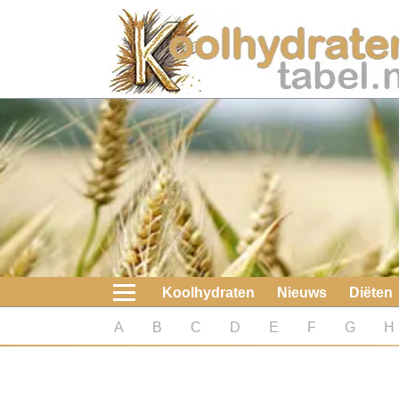
Home
Koolhydraten
Nieuws
Koolhydraatarme diëten
Boeken
Koolhydraten
Nieuws
Diëten
koolhydraatarme diëten
A
B
C
D
E
F
G
H
Diabetes test
Koolhydraten test