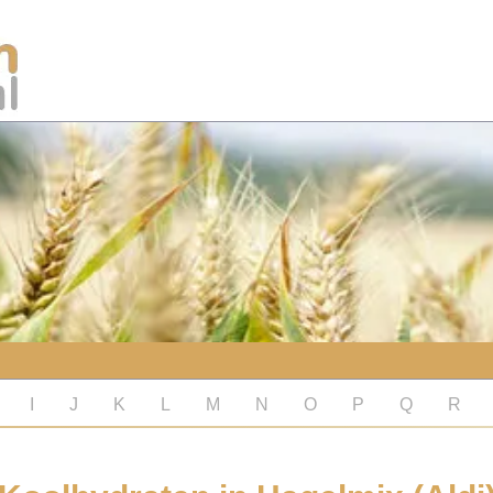
I
J
K
L
M
N
O
P
Q
R