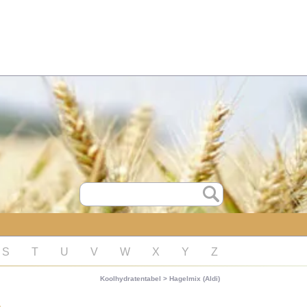
S
T
U
V
W
X
Y
Z
Koolhydratentabel
>
Hagelmix (Aldi)