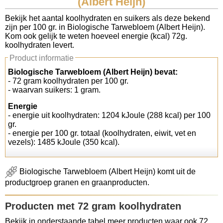
(Albert Heijn)
Koolhydraten tellen
Bekijk het aantal koolhydraten en suikers als deze bekend
zijn per 100 gr. in Biologische Tarwebloem (Albert Heijn).
Kom ook gelijk te weten hoeveel energie (kcal) 72g.
Links
koolhydraten levert.
Product informatie
Biologische Tarwebloem (Albert Heijn) bevat:
- 72 gram koolhydraten per 100 gr.
- waarvan suikers: 1 gram.
Energie
- energie uit koolhydraten: 1204 kJoule (288 kcal) per 100
gr.
- energie per 100 gr. totaal (koolhydraten, eiwit, vet en
vezels): 1485 kJoule (350 kcal).
Biologische Tarwebloem (Albert Heijn) komt uit de
productgroep granen en graanproducten.
Producten met 72 gram koolhydraten
Bekijk in onderstaande tabel meer producten waar ook 72