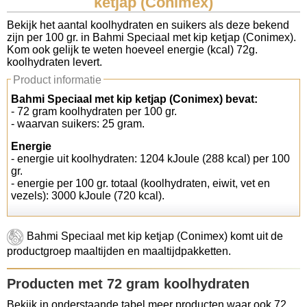
ketjap (Conimex)
Koolhydraten tellen
Bekijk het aantal koolhydraten en suikers als deze bekend
zijn per 100 gr. in Bahmi Speciaal met kip ketjap (Conimex).
Kom ook gelijk te weten hoeveel energie (kcal) 72g.
Links
koolhydraten levert.
Product informatie
Bahmi Speciaal met kip ketjap (Conimex) bevat:
- 72 gram koolhydraten per 100 gr.
- waarvan suikers: 25 gram.
Energie
- energie uit koolhydraten: 1204 kJoule (288 kcal) per 100
gr.
- energie per 100 gr. totaal (koolhydraten, eiwit, vet en
vezels): 3000 kJoule (720 kcal).
Bahmi Speciaal met kip ketjap (Conimex) komt uit de
productgroep maaltijden en maaltijdpakketten.
Producten met 72 gram koolhydraten
Bekijk in onderstaande tabel meer producten waar ook 72