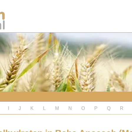
I
J
K
L
M
N
O
P
Q
R