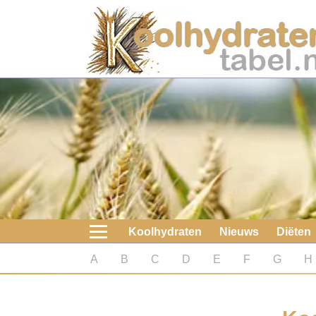
Home
Koolhydraten
Nieuws
Koolhydraatarme diëten
Boeken
Koolhydraten
Nieuws
Diëten
koolhydraatarme diëten
A
B
C
D
E
F
G
H
Diabetes test
Koolhydraten test