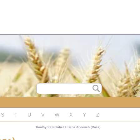
S
T
U
V
W
X
Y
Z
Koolhydratentabel
>
Baba Anoesch (Maza)