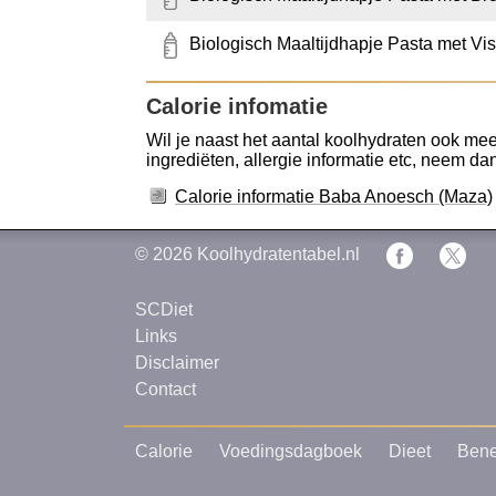
Biologisch Maaltijdhapje Pasta met Vi
Calorie infomatie
Wil je naast het aantal koolhydraten ook mee
ingrediëten, allergie informatie etc, neem dan 
Calorie informatie Baba Anoesch (Maza)
© 2026
Koolhydratentabel.nl
SCDiet
Links
Disclaimer
Contact
Calorie
Voedingsdagboek
Dieet
Bene