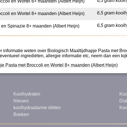
6,5 gram koolh
ccoli en Wortel 6+ maanden (Albert Heijn)
6,5 gram koolh
ccoli en Wortel 8+ maanden (Albert Heijn)
6,5 gram koolh
s en Spinazie 8+ maanden (Albert Heijn)
r informatie weten over Biologisch Maaltijdhapje Pasta met Bro
 eventueel ingrediëten, allergie informatie etc, neem dan een kijkj
pje Pasta met Broccoli en Wortel 8+ maanden (Albert Heijn)
Koolhydraten
Koo
Nieuws
Dia
koolhydraatarme diëten
Koo
Boeken