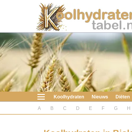
Home
Koolhydraten
Nieuws
Koolhydraatarme diëten
Boeken
Koolhydraten
Nieuws
Diëten
koolhydraatarme diëten
A
B
C
D
E
F
G
H
Diabetes test
Koolhydraten test