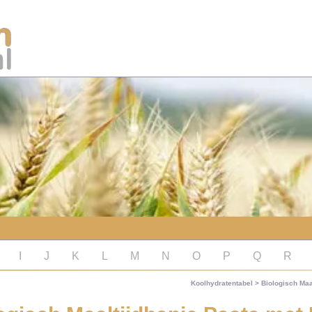
I
J
K
L
M
N
O
P
Q
R
Koolhydratentabel
>
Biologisch Maa