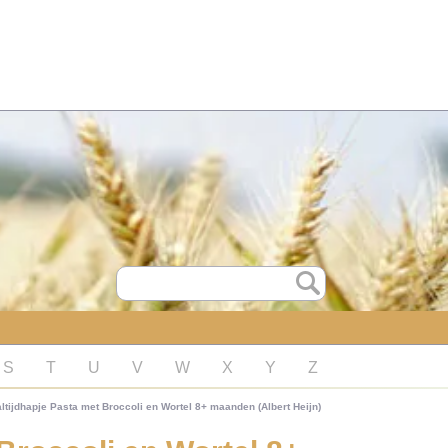
S
T
U
V
W
X
Y
Z
ltijdhapje Pasta met Broccoli en Wortel 8+ maanden (Albert Heijn)