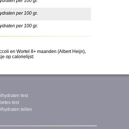
ydraten per 100 gr.
ydraten per 100 gr.
ydraten per 100 gr.
ccoli en Wortel 8+ maanden (Albert Heijn),
e op calorielijst:
lhydraten test
betes test
lhydraten tellen