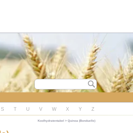
S
T
U
V
W
X
Y
Z
Koolhydratentabel
>
Quinoa (Bonduelle)