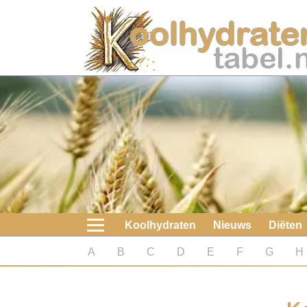
Home
Koolhydraten
Nieuws
Koolhydraatarme diëten
Boeken
Koolhydraten
Nieuws
Diëten
koolhydraatarme diëten
A
B
C
D
E
F
G
H
Diabetes test
Koolhydraten test