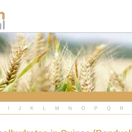
I
J
K
L
M
N
O
P
Q
R