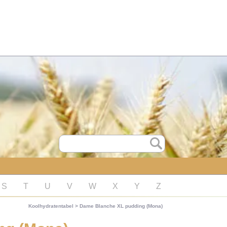
S
T
U
V
W
X
Y
Z
Koolhydratentabel
>
Dame Blanche XL pudding (Mona)