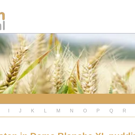
I
J
K
L
M
N
O
P
Q
R