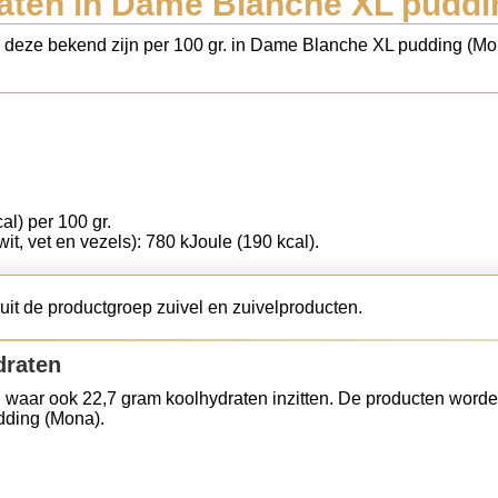
aten in Dame Blanche XL puddi
ls deze bekend zijn per 100 gr. in Dame Blanche XL pudding (Mo
:
al) per 100 gr.
wit, vet en vezels): 780 kJoule (190 kcal).
t de productgroep zuivel en zuivelproducten.
draten
 waar ook 22,7 gram koolhydraten inzitten. De producten worde
dding (Mona).