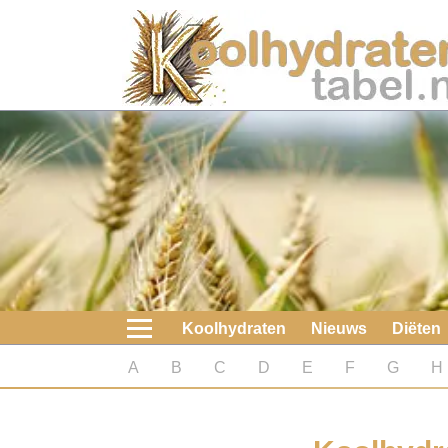
Home
Koolhydraten
Nieuws
Koolhydraatarme diëten
Boeken
Koolhydraten
Nieuws
Diëten
koolhydraatarme diëten
A
B
C
D
E
F
G
H
Diabetes test
Koolhydraten test