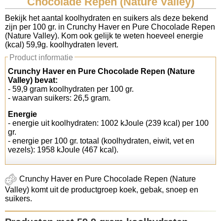
Chocolade Repen (Nature Valley)
Koolhydraten tellen
Bekijk het aantal koolhydraten en suikers als deze bekend
zijn per 100 gr. in Crunchy Haver en Pure Chocolade Repen
(Nature Valley). Kom ook gelijk te weten hoeveel energie
Links
(kcal) 59,9g. koolhydraten levert.
Product informatie
Crunchy Haver en Pure Chocolade Repen (Nature
Valley) bevat:
- 59,9 gram koolhydraten per 100 gr.
- waarvan suikers: 26,5 gram.
Energie
- energie uit koolhydraten: 1002 kJoule (239 kcal) per 100
gr.
- energie per 100 gr. totaal (koolhydraten, eiwit, vet en
vezels): 1958 kJoule (467 kcal).
Crunchy Haver en Pure Chocolade Repen (Nature
Valley) komt uit de productgroep koek, gebak, snoep en
suikers.