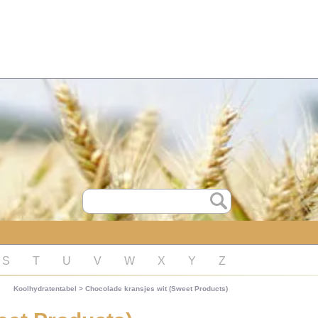
S
T
U
V
W
X
Y
Z
Koolhydratentabel
>
Chocolade kransjes wit (Sweet Products)