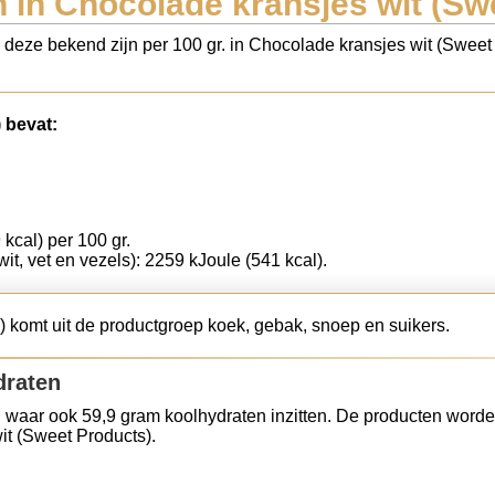
 in Chocolade kransjes wit (Sw
s deze bekend zijn per 100 gr. in Chocolade kransjes wit (Sweet
 bevat:
 kcal) per 100 gr.
wit, vet en vezels): 2259 kJoule (541 kcal).
 komt uit de productgroep koek, gebak, snoep en suikers.
draten
 waar ook 59,9 gram koolhydraten inzitten. De producten worde
it (Sweet Products).