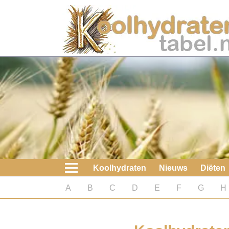
Home
Koolhydraten
Nieuws
Koolhydraatarme diëten
Boeken
Koolhydraten
Nieuws
Diëten
koolhydraatarme diëten
A
B
C
D
E
F
G
H
Diabetes test
Koolhydraten test