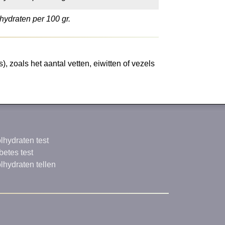
hydraten per 100 gr.
 zoals het aantal vetten, eiwitten of vezels
lhydraten test
betes test
lhydraten tellen