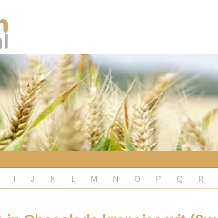
I
J
K
L
M
N
O
P
Q
R