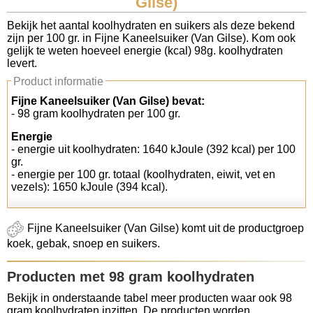
Gilse)
Koolhydraten tellen
Bekijk het aantal koolhydraten en suikers als deze bekend
zijn per 100 gr. in Fijne Kaneelsuiker (Van Gilse). Kom ook
gelijk te weten hoeveel energie (kcal) 98g. koolhydraten
Links
levert.
Product informatie
Fijne Kaneelsuiker (Van Gilse) bevat:
- 98 gram koolhydraten per 100 gr.
Energie
- energie uit koolhydraten: 1640 kJoule (392 kcal) per 100
gr.
- energie per 100 gr. totaal (koolhydraten, eiwit, vet en
vezels): 1650 kJoule (394 kcal).
Fijne Kaneelsuiker (Van Gilse) komt uit de productgroep
koek, gebak, snoep en suikers.
Producten met 98 gram koolhydraten
Bekijk in onderstaande tabel meer producten waar ook 98
gram koolhydraten inzitten. De producten worden