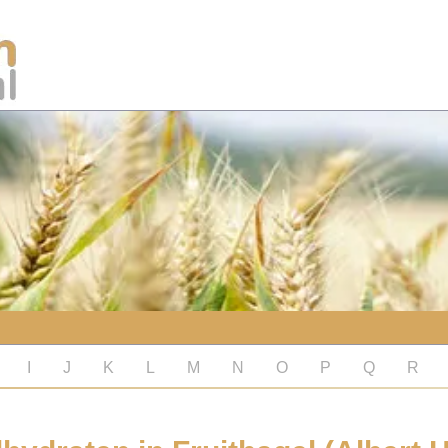
I
J
K
L
M
N
O
P
Q
R