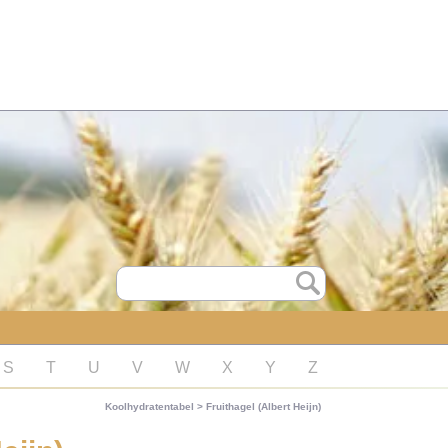
S
T
U
V
W
X
Y
Z
Koolhydratentabel
>
Fruithagel (Albert Heijn)