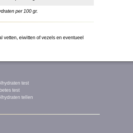
draten per 100 gr.
l vetten, eiwitten of vezels en eventueel
lhydraten test
betes test
lhydraten tellen