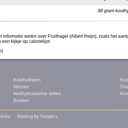
98 gram koolhy
 informatie weten over Fruithagel (Albert Heijn), zoals het aanta
een kijkje op calorielijst:
n)
Koolhydraten
Koo
Nieuws
Dia
koolhydraatarme diëten
Koo
Boeken
links
Hosting by Seoptics