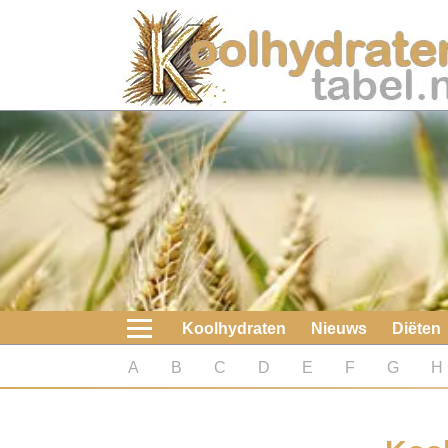
Home
Koolhydraten
Nieuws
Koolhydraatarme diëten
Boeken
Koolhydraten
Nieuws
Diëten
koolhydraatarme diëten
A
B
C
D
E
F
G
H
Diabetes test
Koolhydraten test