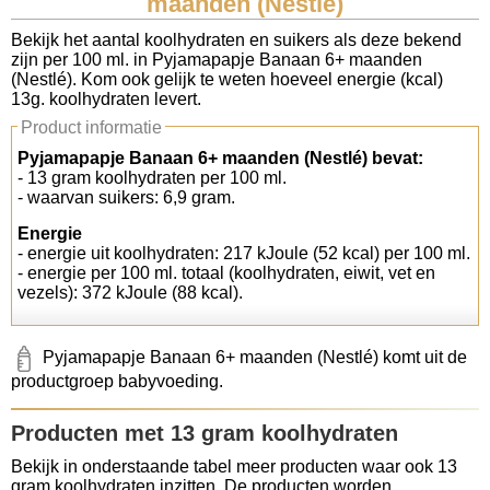
maanden (Nestlé)
Koolhydraten tellen
Bekijk het aantal koolhydraten en suikers als deze bekend
zijn per 100 ml. in Pyjamapapje Banaan 6+ maanden
(Nestlé). Kom ook gelijk te weten hoeveel energie (kcal)
Links
13g. koolhydraten levert.
Product informatie
Pyjamapapje Banaan 6+ maanden (Nestlé) bevat:
- 13 gram koolhydraten per 100 ml.
- waarvan suikers: 6,9 gram.
Energie
- energie uit koolhydraten: 217 kJoule (52 kcal) per 100 ml.
- energie per 100 ml. totaal (koolhydraten, eiwit, vet en
vezels): 372 kJoule (88 kcal).
Pyjamapapje Banaan 6+ maanden (Nestlé) komt uit de
productgroep babyvoeding.
Producten met 13 gram koolhydraten
Bekijk in onderstaande tabel meer producten waar ook 13
gram koolhydraten inzitten. De producten worden