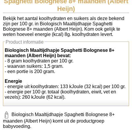
Spaghetti Bolognese 8+ maanden (Albert
Heijn)
Koolhydraten tellen
Bekijk het aantal koolhydraten en suikers als deze bekend
zijn per 100 gr. in Biologisch Maaltijdhapje Spaghetti
Links
Bolognese 8+ maanden (Albert Heijn). Kom ook gelijk te
weten hoeveel energie (kcal) 8g. koolhydraten levert.
Product informatie
Biologisch Maaltijdhapje Spaghetti Bolognese 8+
maanden (Albert Heijn) bevat:
- 8 gram koolhydraten per 100 gr.
- waarvan suikers: 1,5 gram.
- een portie is 200 gram.
Energie
- energie uit koolhydraten: 133 kJoule (32 kcal) per 100 gr.
- energie per 100 gr. totaal (koolhydraten, eiwit, vet en
vezels): 260 kJoule (62 kcal).
Biologisch Maaltijdhapje Spaghetti Bolognese 8+
maanden (Albert Heijn) komt uit de productgroep
babyvoeding.