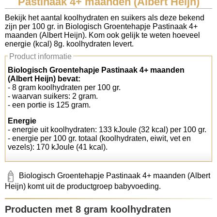
Pastinaak 4+ maanden (Albert Heijn)
Koolhydraten tellen
Bekijk het aantal koolhydraten en suikers als deze bekend
zijn per 100 gr. in Biologisch Groentehapje Pastinaak 4+
maanden (Albert Heijn). Kom ook gelijk te weten hoeveel
Links
energie (kcal) 8g. koolhydraten levert.
Product informatie
Biologisch Groentehapje Pastinaak 4+ maanden
(Albert Heijn) bevat:
- 8 gram koolhydraten per 100 gr.
- waarvan suikers: 2 gram.
- een portie is 125 gram.
Energie
- energie uit koolhydraten: 133 kJoule (32 kcal) per 100 gr.
- energie per 100 gr. totaal (koolhydraten, eiwit, vet en
vezels): 170 kJoule (41 kcal).
Biologisch Groentehapje Pastinaak 4+ maanden (Albert
Heijn) komt uit de productgroep babyvoeding.
Producten met 8 gram koolhydraten