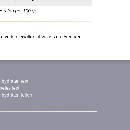
draten per 100 gr.
l vetten, eiwitten of vezels en eventueel
lhydraten test
betes test
lhydraten tellen