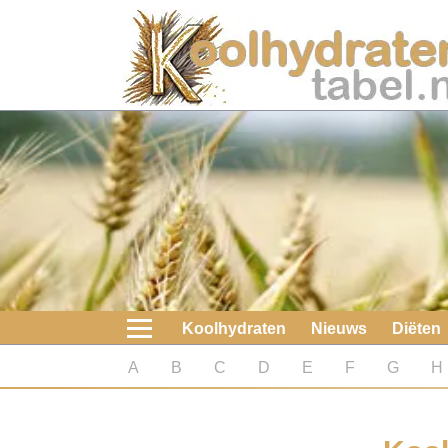
Home
Koolhydraten
Nieuws
Koolhydraatarme diëten
Boeken
Koolhydraten
Nieuws
Diëten
koolhydraatarme diëten
A
B
C
D
E
F
G
H
Diabetes test
Koolhydraten test