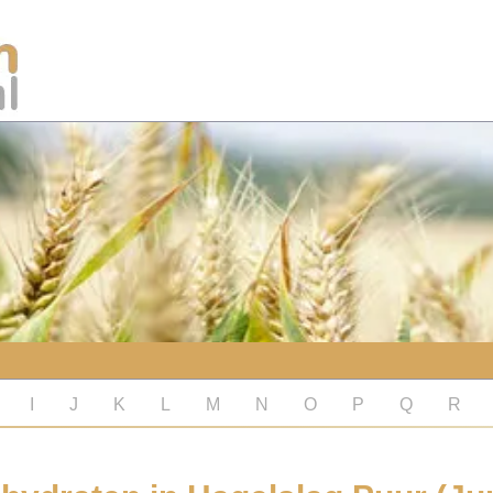
I
J
K
L
M
N
O
P
Q
R