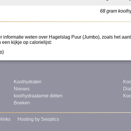
68 gram koolhy
r informatie weten over Hagelslag Puur (Jumbo), zoals het aanta
een kijkje op calorielijst:
o)
Koolhydraten
Koo
Nieuws
Dia
koolhydraatarme diëten
Koo
Boeken
links
Hosting by Seoptics