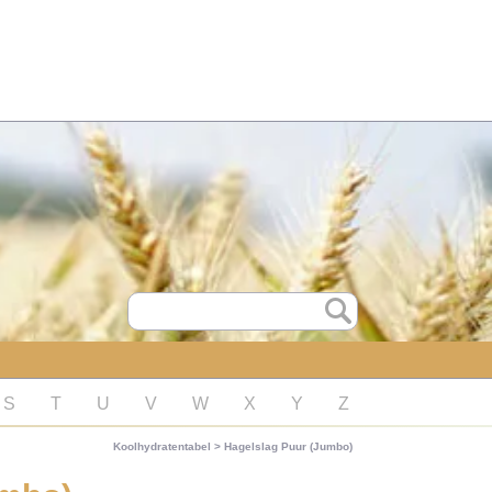
S
T
U
V
W
X
Y
Z
Koolhydratentabel
>
Hagelslag Puur (Jumbo)