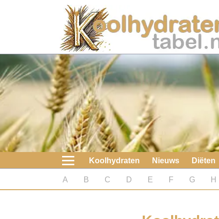
Home
Koolhydraten
Nieuws
Koolhydraatarme diëten
Boeken
Koolhydraten
Nieuws
Diëten
koolhydraatarme diëten
A
B
C
D
E
F
G
H
Diabetes test
Koolhydraten test