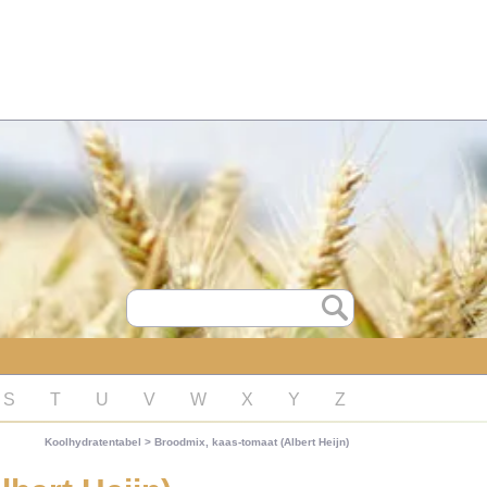
S
T
U
V
W
X
Y
Z
Koolhydratentabel
>
Broodmix, kaas-tomaat (Albert Heijn)