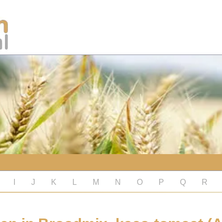
I
J
K
L
M
N
O
P
Q
R