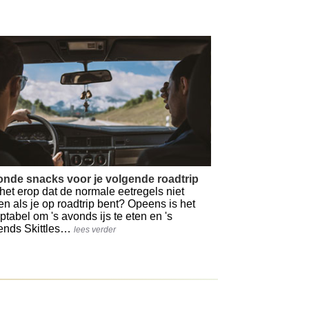
nde snacks voor je volgende roadtrip
t het erop dat de normale eetregels niet
en als je op roadtrip bent? Opeens is het
ptabel om 's avonds ijs te eten en 's
ends Skittles…
lees verder