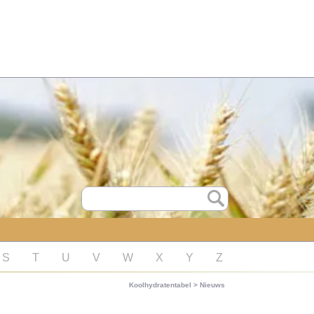
S
T
U
V
W
X
Y
Z
Koolhydratentabel
>
Nieuws