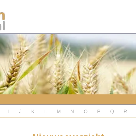
I
J
K
L
M
N
O
P
Q
R