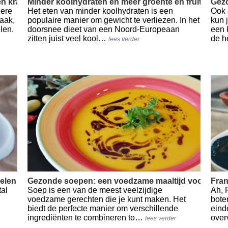
en krachtig
Minder koolhydraten en meer groente en fruit
Gezo
dere
Het eten van minder koolhydraten is een
Ook 
aak,
populaire manier om gewicht te verliezen. In het
kun 
len.
doorsnee dieet van een Noord-Europeaan
een 
zitten juist veel kool…
de h
lees verder
len met zink belangrijk
Gezonde soepen: een voedzame maaltijd voor elk 
Fran
tal
Soep is een van de meest veelzijdige
Ah, 
voedzame gerechten die je kunt maken. Het
bote
biedt de perfecte manier om verschillende
eind
ingrediënten te combineren to…
over
lees verder