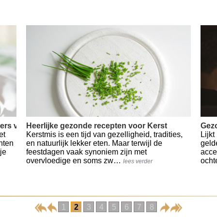
rs van Italiaans eten
Heerlijke gezonde recepten voor Kerst
Gezo
et
Kerstmis is een tijd van gezelligheid, tradities,
Lijk
hten
en natuurlijk lekker eten. Maar terwijl de
geld
je
feestdagen vaak synoniem zijn met
acce
overvloedige en soms zw…
ocht
lees verder
1
2
3
4
5
6
7
8