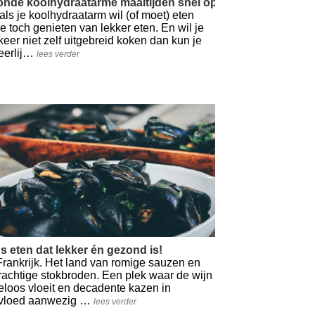
nde koolhydraatarme maaltijden snel op tafel
als je koolhydraatarm wil (of moet) eten
je toch genieten van lekker eten. En wil je
keer niet zelf uitgebreid koken dan kun je
eerlij…
lees verder
moment
s eten dat lekker én gezond is!
Frankrijk. Het land van romige sauzen en
rachtige stokbroden. Een plek waar de wijn
eloos vloeit en decadente kazen in
vloed aanwezig …
lees verder