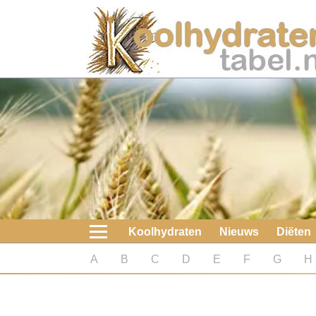
Home
Koolhydraten
Nieuws
Koolhydraatarme diëten
Boeken
Koolhydraten
Nieuws
Diëten
koolhydraatarme diëten
A
B
C
D
E
F
G
H
Diabetes test
Koolhydraten test