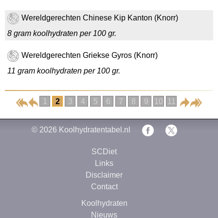
Wereldgerechten Chinese Kip Kanton (Knorr)
8 gram koolhydraten per 100 gr.
Wereldgerechten Griekse Gyros (Knorr)
11 gram koolhydraten per 100 gr.
1
2
3
4
5
6
7
8
9
10
11
© 2026
Koolhydratentabel.nl
SCDiet
Links
Disclaimer
Contact
Koolhydraten
Nieuws