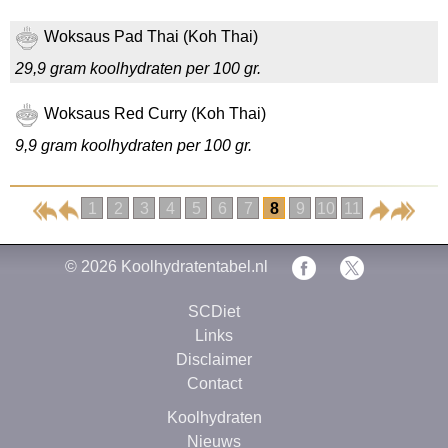
Woksaus Pad Thai (Koh Thai)
29,9 gram koolhydraten per 100 gr.
Woksaus Red Curry (Koh Thai)
9,9 gram koolhydraten per 100 gr.
1
2
3
4
5
6
7
8
9
10
11
© 2026
Koolhydratentabel.nl
SCDiet
Links
Disclaimer
Contact
Koolhydraten
Nieuws