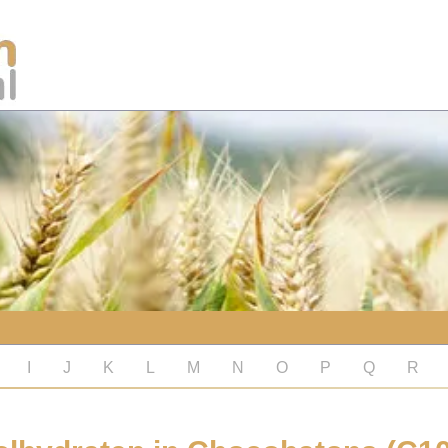
I
J
K
L
M
N
O
P
Q
R