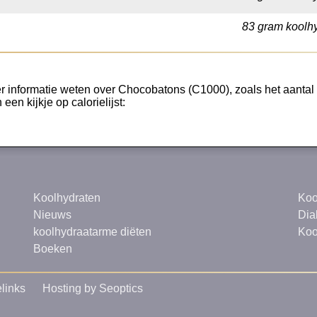
83 gram koolhy
r informatie weten over Chocobatons (C1000), zoals het aantal v
een kijkje op calorielijst:
Koolhydraten
Koo
Nieuws
Dia
koolhydraatarme diëten
Koo
Boeken
links
Hosting by Seoptics