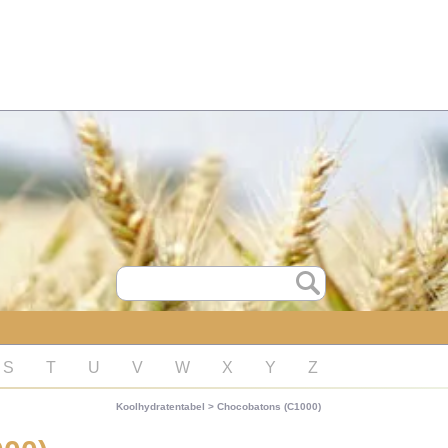
S
T
U
V
W
X
Y
Z
Koolhydratentabel
>
Chocobatons (C1000)