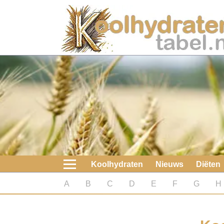
Home
Koolhydraten
Nieuws
Koolhydraatarme diëten
Boeken
Koolhydraten
Nieuws
Diëten
koolhydraatarme diëten
A
B
C
D
E
F
G
H
Diabetes test
Koolhydraten test