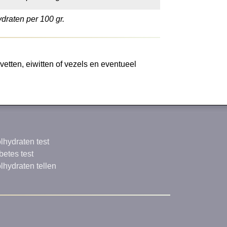
draten per 100 gr.
etten, eiwitten of vezels en eventueel
lhydraten test
betes test
lhydraten tellen