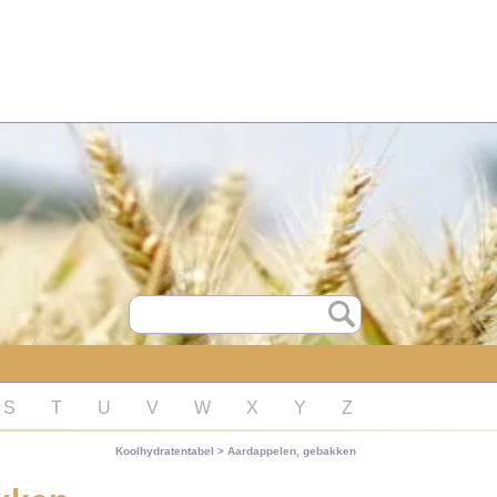
S
T
U
V
W
X
Y
Z
Koolhydratentabel
>
Aardappelen, gebakken