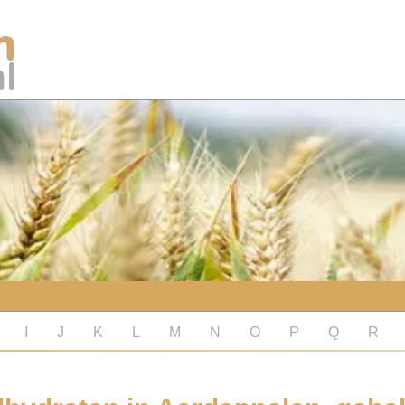
I
J
K
L
M
N
O
P
Q
R