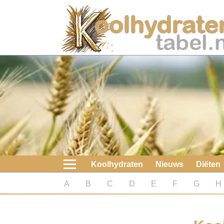
Home
Koolhydraten
Nieuws
Koolhydraatarme diëten
Boeken
Koolhydraten
Nieuws
Diëten
koolhydraatarme diëten
A
B
C
D
E
F
G
H
Diabetes test
Koolhydraten test