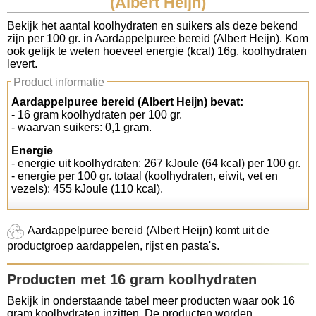
(Albert Heijn)
Koolhydraten tellen
Bekijk het aantal koolhydraten en suikers als deze bekend
zijn per 100 gr. in Aardappelpuree bereid (Albert Heijn). Kom
ook gelijk te weten hoeveel energie (kcal) 16g. koolhydraten
Links
levert.
Product informatie
Aardappelpuree bereid (Albert Heijn) bevat:
- 16 gram koolhydraten per 100 gr.
- waarvan suikers: 0,1 gram.
Energie
- energie uit koolhydraten: 267 kJoule (64 kcal) per 100 gr.
- energie per 100 gr. totaal (koolhydraten, eiwit, vet en
vezels): 455 kJoule (110 kcal).
Aardappelpuree bereid (Albert Heijn) komt uit de
productgroep aardappelen, rijst en pasta's.
Producten met 16 gram koolhydraten
Bekijk in onderstaande tabel meer producten waar ook 16
gram koolhydraten inzitten. De producten worden