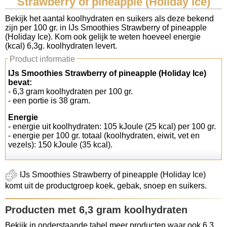
Strawberry of pineapple (Holiday Ice)
Koolhydraten tellen
Bekijk het aantal koolhydraten en suikers als deze bekend
zijn per 100 gr. in IJs Smoothies Strawberry of pineapple
(Holiday Ice). Kom ook gelijk te weten hoeveel energie
Links
(kcal) 6,3g. koolhydraten levert.
Product informatie
IJs Smoothies Strawberry of pineapple (Holiday Ice)
bevat:
- 6,3 gram koolhydraten per 100 gr.
- een portie is 38 gram.
Energie
- energie uit koolhydraten: 105 kJoule (25 kcal) per 100 gr.
- energie per 100 gr. totaal (koolhydraten, eiwit, vet en
vezels): 150 kJoule (35 kcal).
IJs Smoothies Strawberry of pineapple (Holiday Ice)
komt uit de productgroep koek, gebak, snoep en suikers.
Producten met 6,3 gram koolhydraten
Bekijk in onderstaande tabel meer producten waar ook 6,3