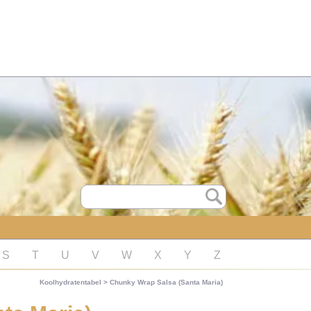
S
T
U
V
W
X
Y
Z
Koolhydratentabel
>
Chunky Wrap Salsa (Santa Maria)