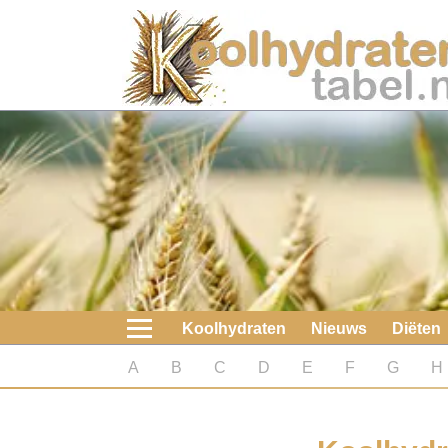
Home
Koolhydraten
Nieuws
Koolhydraatarme diëten
Boeken
Koolhydraten
Nieuws
Diëten
koolhydraatarme diëten
A
B
C
D
E
F
G
H
Diabetes test
Koolhydraten test