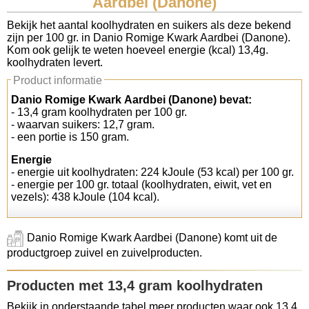
Aardbei (Danone)
Koolhydraten tellen
Bekijk het aantal koolhydraten en suikers als deze bekend
zijn per 100 gr. in Danio Romige Kwark Aardbei (Danone).
Kom ook gelijk te weten hoeveel energie (kcal) 13,4g.
Links
koolhydraten levert.
Product informatie
Danio Romige Kwark Aardbei (Danone) bevat:
- 13,4 gram koolhydraten per 100 gr.
- waarvan suikers: 12,7 gram.
- een portie is 150 gram.
Energie
- energie uit koolhydraten: 224 kJoule (53 kcal) per 100 gr.
- energie per 100 gr. totaal (koolhydraten, eiwit, vet en
vezels): 438 kJoule (104 kcal).
Danio Romige Kwark Aardbei (Danone) komt uit de
productgroep zuivel en zuivelproducten.
Producten met 13,4 gram koolhydraten
Bekijk in onderstaande tabel meer producten waar ook 13,4