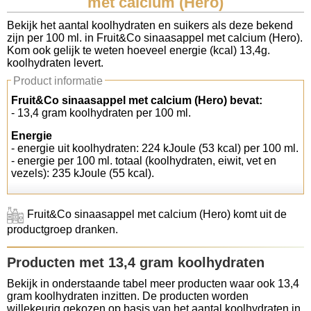
met calcium (Hero)
Koolhydraten tellen
Bekijk het aantal koolhydraten en suikers als deze bekend
zijn per 100 ml. in Fruit&Co sinaasappel met calcium (Hero).
Kom ook gelijk te weten hoeveel energie (kcal) 13,4g.
Links
koolhydraten levert.
Product informatie
Fruit&Co sinaasappel met calcium (Hero) bevat:
- 13,4 gram koolhydraten per 100 ml.
Energie
- energie uit koolhydraten: 224 kJoule (53 kcal) per 100 ml.
- energie per 100 ml. totaal (koolhydraten, eiwit, vet en
vezels): 235 kJoule (55 kcal).
Fruit&Co sinaasappel met calcium (Hero) komt uit de
productgroep dranken.
Producten met 13,4 gram koolhydraten
Bekijk in onderstaande tabel meer producten waar ook 13,4
gram koolhydraten inzitten. De producten worden
willekeurig gekozen op basis van het aantal koolhydraten in