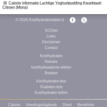
Calorie informatie Luchtige Yoghurtpudding Kwarktaart
Citroen (Mona)
© 2026
Koolhydratentabel.nl
SCDiet
Links
Disclaimer
Contact
Koolhydraten
Nieuws
koolhydraatarme diëten
Boeken
Koolhydraten test
Diabetes test
Koolhydraten tellen
Calorie
Voedingsdagboek
Dieet
Benelinks