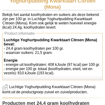
Yoghurtpudding Kwarktaart Citroen
(Mona)
Koolhydraten tellen
Bekijk het aantal koolhydraten en suikers als deze bekend
zijn per 100 gr. in Luchtige Yoghurtpudding Kwarktaart
Links
Citroen (Mona). Kom ook gelijk te weten hoeveel energie
(kcal) 24,4g. koolhydraten levert.
Product informatie
Luchtige Yoghurtpudding Kwarktaart Citroen (Mona)
bevat:
- 24,4 gram koolhydraten per 100 gr.
- waarvan suikers: 21,5 gram.
Energie
- energie uit koolhydraten: 408 kJoule (97 kcal) per 100 gr.
- energie per 100 gr. totaal (koolhydraten, eiwit, vet en
vezels): 810 kJoule (193 kcal).
Luchtige Yoghurtpudding Kwarktaart Citroen (Mona)
komt uit de productgroep zuivel en zuivelproducten.
Producten met 24,4 gram koolhydraten