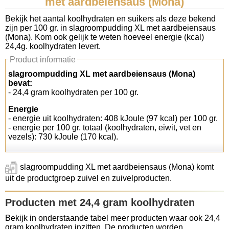
met aardbeiensaus (Mona)
Koolhydraten tellen
Bekijk het aantal koolhydraten en suikers als deze bekend
zijn per 100 gr. in slagroompudding XL met aardbeiensaus
(Mona). Kom ook gelijk te weten hoeveel energie (kcal)
Links
24,4g. koolhydraten levert.
Product informatie
slagroompudding XL met aardbeiensaus (Mona)
bevat:
- 24,4 gram koolhydraten per 100 gr.
Energie
- energie uit koolhydraten: 408 kJoule (97 kcal) per 100 gr.
- energie per 100 gr. totaal (koolhydraten, eiwit, vet en
vezels): 730 kJoule (170 kcal).
slagroompudding XL met aardbeiensaus (Mona) komt
uit de productgroep zuivel en zuivelproducten.
Producten met 24,4 gram koolhydraten
Bekijk in onderstaande tabel meer producten waar ook 24,4
gram koolhydraten inzitten. De producten worden