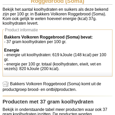
Roggebrood (Soma)
Koolhydraten tellen
Bekijk het aantal koolhydraten en suikers als deze bekend
zijn per 100 gr. in Bakkers Volkoren Roggebrood (Soma).
Kom ook gelijk te weten hoeveel energie (kcal) 37g.
Links
koolhydraten levert.
Product informatie
Bakkers Volkoren Roggebrood (Soma) bevat:
- 37 gram koolhydraten per 100 gr.
Energie
- energie uit koolhydraten: 619 kJoule (148 kcal) per 100
gr.
- energie per 100 gr. totaal (koolhydraten, eiwit, vet en
vezels): 820 kJoule (200 kcal).
Bakkers Volkoren Roggebrood (Soma) komt uit de
productgroep brood- en ontbijtproducten.
Producten met 37 gram koolhydraten
Bekijk in onderstaande tabel meer producten waar ook 37
gram koolhydraten inzitten. De producten worden