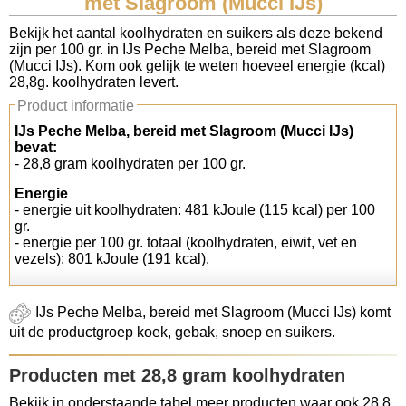
met Slagroom (Mucci IJs)
Koolhydraten tellen
Bekijk het aantal koolhydraten en suikers als deze bekend
zijn per 100 gr. in IJs Peche Melba, bereid met Slagroom
(Mucci IJs). Kom ook gelijk te weten hoeveel energie (kcal)
Links
28,8g. koolhydraten levert.
Product informatie
IJs Peche Melba, bereid met Slagroom (Mucci IJs)
bevat:
- 28,8 gram koolhydraten per 100 gr.
Energie
- energie uit koolhydraten: 481 kJoule (115 kcal) per 100
gr.
- energie per 100 gr. totaal (koolhydraten, eiwit, vet en
vezels): 801 kJoule (191 kcal).
IJs Peche Melba, bereid met Slagroom (Mucci IJs) komt
uit de productgroep koek, gebak, snoep en suikers.
Producten met 28,8 gram koolhydraten
Bekijk in onderstaande tabel meer producten waar ook 28,8