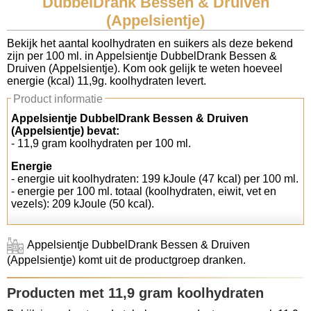
DubbelDrank Bessen & Druiven
(Appelsientje)
Koolhydraten tellen
Bekijk het aantal koolhydraten en suikers als deze bekend
zijn per 100 ml. in Appelsientje DubbelDrank Bessen &
Links
Druiven (Appelsientje). Kom ook gelijk te weten hoeveel
energie (kcal) 11,9g. koolhydraten levert.
Product informatie
Appelsientje DubbelDrank Bessen & Druiven
(Appelsientje) bevat:
- 11,9 gram koolhydraten per 100 ml.
Energie
- energie uit koolhydraten: 199 kJoule (47 kcal) per 100 ml.
- energie per 100 ml. totaal (koolhydraten, eiwit, vet en
vezels): 209 kJoule (50 kcal).
Appelsientje DubbelDrank Bessen & Druiven
(Appelsientje) komt uit de productgroep dranken.
Producten met 11,9 gram koolhydraten