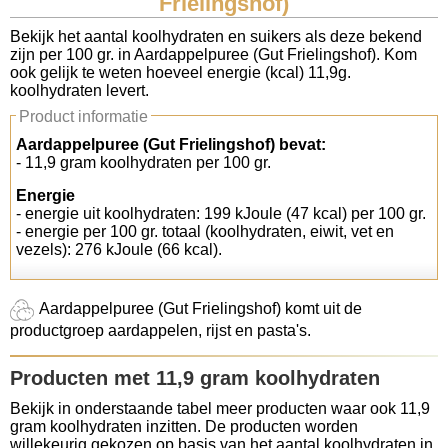
Frielingshof)
Koolhydraten tellen
Bekijk het aantal koolhydraten en suikers als deze bekend
zijn per 100 gr. in Aardappelpuree (Gut Frielingshof). Kom
ook gelijk te weten hoeveel energie (kcal) 11,9g.
Links
koolhydraten levert.
Product informatie
Aardappelpuree (Gut Frielingshof) bevat:
- 11,9 gram koolhydraten per 100 gr.
Energie
- energie uit koolhydraten: 199 kJoule (47 kcal) per 100 gr.
- energie per 100 gr. totaal (koolhydraten, eiwit, vet en
vezels): 276 kJoule (66 kcal).
Aardappelpuree (Gut Frielingshof) komt uit de
productgroep aardappelen, rijst en pasta's.
Producten met 11,9 gram koolhydraten
Bekijk in onderstaande tabel meer producten waar ook 11,9
gram koolhydraten inzitten. De producten worden
willekeurig gekozen op basis van het aantal koolhydraten in