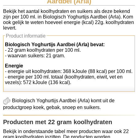
Aardbei (Arla)
Koolhydraten tellen
Bekijk het aantal koolhydraten en suikers als deze bekend
zijn per 100 ml. in Biologisch Yoghurtijs Aardbei (Arla). Kom
ook gelijk te weten hoeveel energie (kcal) 22g. koolhydraten
Links
levert.
Product informatie
Biologisch Yoghurtijs Aardbei (Arla) bevat:
- 22 gram koolhydraten per 100 ml.
- waarvan suikers: 21 gram.
Energie
- energie uit koolhydraten: 368 kJoule (88 kcal) per 100 ml.
- energie per 100 ml. totaal (koolhydraten, eiwit, vet en
vezels): 572 kJoule (136 kcal).
Biologisch Yoghurtijs Aardbei (Arla) komt uit de
productgroep koek, gebak, snoep en suikers.
Producten met 22 gram koolhydraten
Bekijk in onderstaande tabel meer producten waar ook 22
gram koolhydraten inzitten. De producten worden