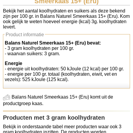
Smeerkaas 15+ (Eru)
Koolhydraten tellen
Bekijk het aantal koolhydraten en suikers als deze bekend
zijn per 100 gr. in Balans Naturel Smeerkaas 15+ (Eru). Kom
ook gelijk te weten hoeveel energie (kcal) 3g. koolhydraten
Links
levert.
Product informatie
Balans Naturel Smeerkaas 15+ (Eru) bevat:
- 3 gram koolhydraten per 100 gr.
- waarvan suikers: 3 gram.
Energie
- energie uit koolhydraten: 50 kJoule (12 kcal) per 100 gr.
- energie per 100 gr. totaal (koolhydraten, eiwit, vet en
vezels): 525 kJoule (125 kcal).
Balans Naturel Smeerkaas 15+ (Eru) komt uit de
productgroep kaas.
Producten met 3 gram koolhydraten
Bekijk in onderstaande tabel meer producten waar ook 3
gram koolhydraten inzitten. De producten worden