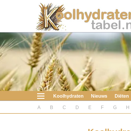
Home
Koolhydraten
Nieuws
Koolhydraatarme diëten
Boeken
Koolhydraten
Nieuws
Diëten
koolhydraatarme diëten
A
B
C
D
E
F
G
H
Diabetes test
Koolhydraten test