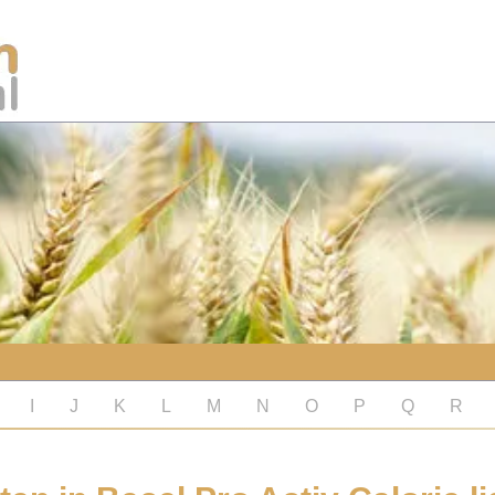
I
J
K
L
M
N
O
P
Q
R