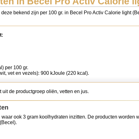
en in Becel Pro Activ Calorie li
 deze bekend zijn per 100 gr. in Becel Pro Activ Calorie light (
t:
l) per 100 gr.
wit, vet en vezels): 900 kJoule (220 kcal).
 uit de productgroep oliën, vetten en jus.
ten
 waar ook 3 gram koolhydraten inzitten. De producten worden w
(Becel).