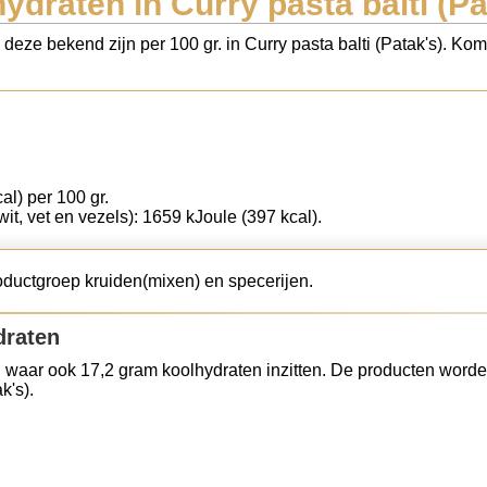
ydraten in Curry pasta balti (Pa
 deze bekend zijn per 100 gr. in Curry pasta balti (Patak's). Kom
al) per 100 gr.
wit, vet en vezels): 1659 kJoule (397 kcal).
productgroep kruiden(mixen) en specerijen.
draten
 waar ook 17,2 gram koolhydraten inzitten. De producten worde
k's).