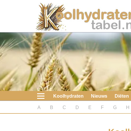
Home
Koolhydraten
Nieuws
Koolhydraatarme diëten
Boeken
Koolhydraten
Nieuws
Diëten
koolhydraatarme diëten
A
B
C
D
E
F
G
H
Diabetes test
Koolhydraten test