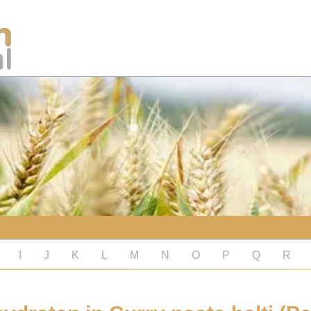
I
J
K
L
M
N
O
P
Q
R