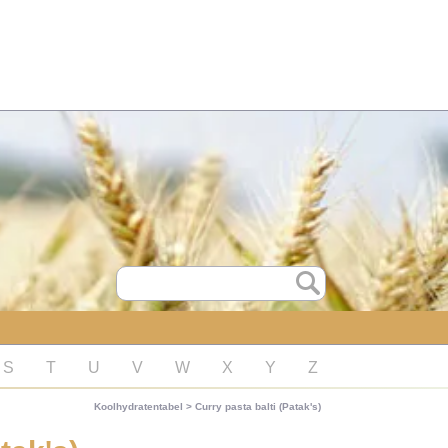
S
T
U
V
W
X
Y
Z
Koolhydratentabel
>
Curry pasta balti (Patak's)