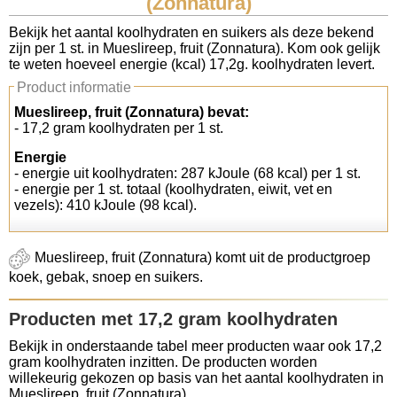
(Zonnatura)
Koolhydraten tellen
Bekijk het aantal koolhydraten en suikers als deze bekend
zijn per 1 st. in Mueslireep, fruit (Zonnatura). Kom ook gelijk
te weten hoeveel energie (kcal) 17,2g. koolhydraten levert.
Links
Product informatie
Mueslireep, fruit (Zonnatura) bevat:
- 17,2 gram koolhydraten per 1 st.
Energie
- energie uit koolhydraten: 287 kJoule (68 kcal) per 1 st.
- energie per 1 st. totaal (koolhydraten, eiwit, vet en
vezels): 410 kJoule (98 kcal).
Mueslireep, fruit (Zonnatura) komt uit de productgroep
koek, gebak, snoep en suikers.
Producten met 17,2 gram koolhydraten
Bekijk in onderstaande tabel meer producten waar ook 17,2
gram koolhydraten inzitten. De producten worden
willekeurig gekozen op basis van het aantal koolhydraten in
Mueslireep, fruit (Zonnatura).