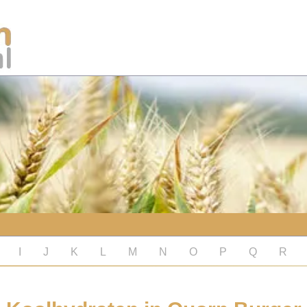
I
J
K
L
M
N
O
P
Q
R