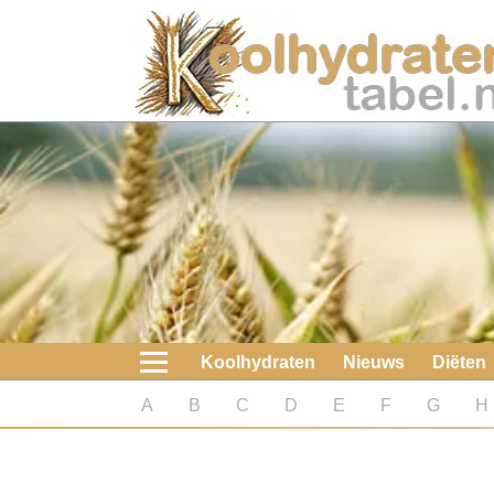
Home
Koolhydraten
Nieuws
Koolhydraatarme diëten
Boeken
Koolhydraten
Nieuws
Diëten
koolhydraatarme diëten
A
B
C
D
E
F
G
H
Diabetes test
Koolhydraten test