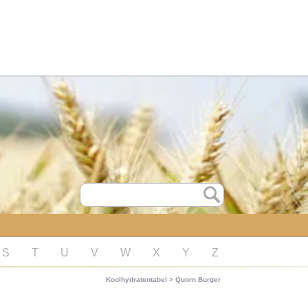
S
T
U
V
W
X
Y
Z
Koolhydratentabel
>
Quorn Burger