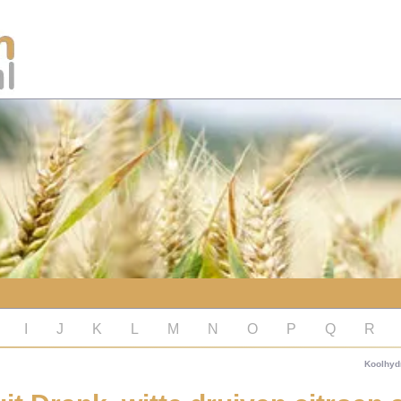
I
J
K
L
M
N
O
P
Q
R
Koolhyd