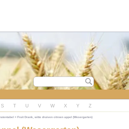
S
T
U
V
W
X
Y
Z
ratentabel
>
Fruit Drank, witte druiven citroen appel (Wesergarten)