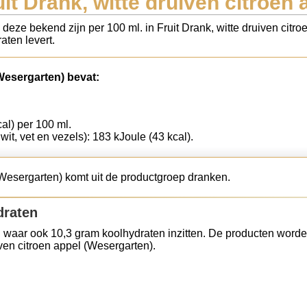
it Drank, witte druiven citroen
 deze bekend zijn per 100 ml. in Fruit Drank, witte druiven citr
aten levert.
(Wesergarten) bevat:
cal) per 100 ml.
wit, vet en vezels): 183 kJoule (43 kcal).
 (Wesergarten) komt uit de productgroep dranken.
draten
 waar ook 10,3 gram koolhydraten inzitten. De producten worde
iven citroen appel (Wesergarten).