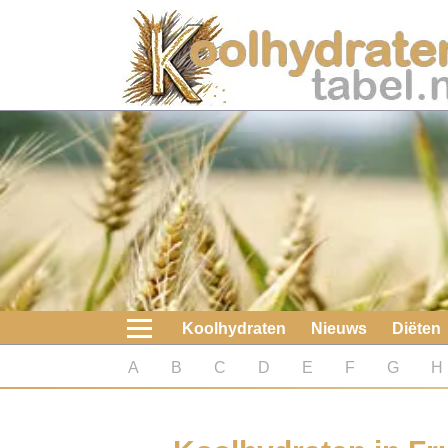
Home
Koolhydraten
Nieuws
Koolhydraatarme diëten
Boeken
Koolhydraten
Nieuws
Diëten
koolhydraatarme diëten
A
B
C
D
E
F
G
H
Diabetes test
Koolhydraten test