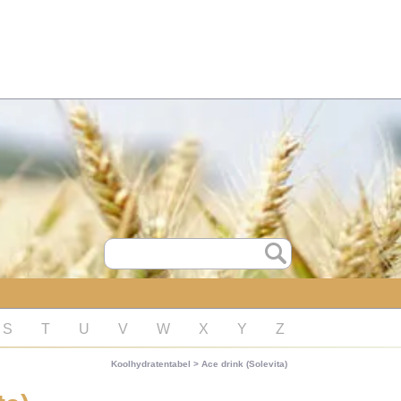
S
T
U
V
W
X
Y
Z
Koolhydratentabel
>
Ace drink (Solevita)