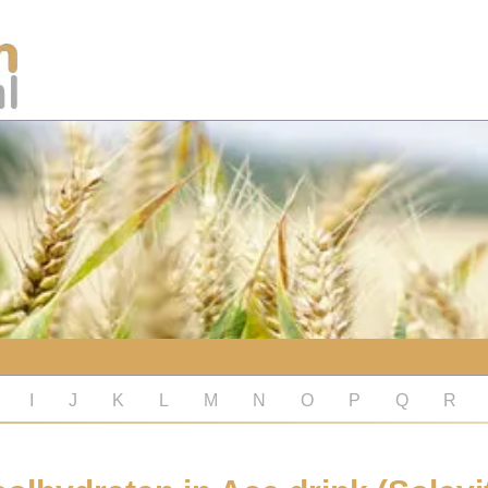
I
J
K
L
M
N
O
P
Q
R