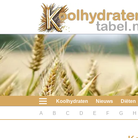
Home
Koolhydraten
Nieuws
Koolhydraatarme diëten
Boeken
Koolhydraten
Nieuws
Diëten
koolhydraatarme diëten
A
B
C
D
E
F
G
H
Diabetes test
Koolhydraten test