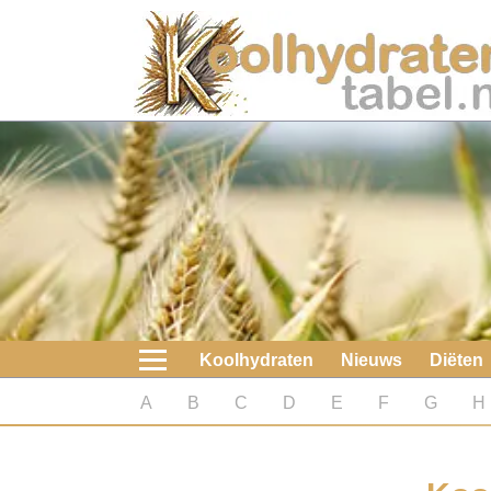
Home
Koolhydraten
Nieuws
Koolhydraatarme diëten
Boeken
Koolhydraten
Nieuws
Diëten
koolhydraatarme diëten
A
B
C
D
E
F
G
H
Diabetes test
Koolhydraten test