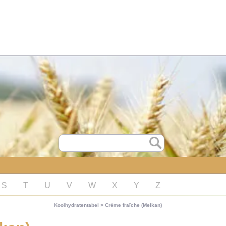
S
T
U
V
W
X
Y
Z
Koolhydratentabel
>
Crème fraîche (Melkan)