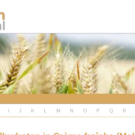
I
J
K
L
M
N
O
P
Q
R