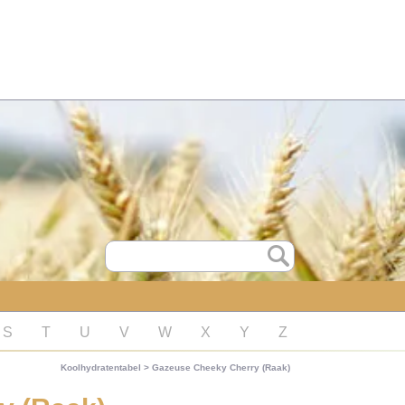
S
T
U
V
W
X
Y
Z
Koolhydratentabel
>
Gazeuse Cheeky Cherry (Raak)