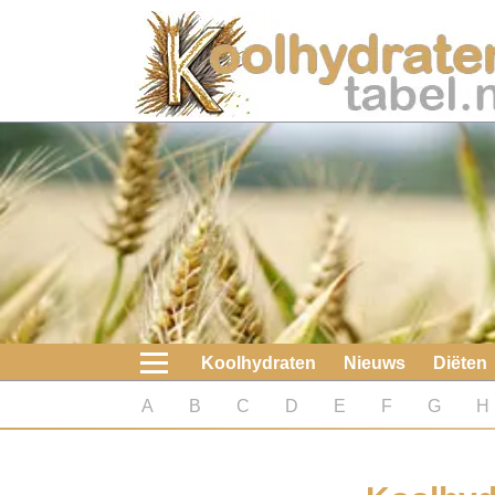
Home
Koolhydraten
Nieuws
Koolhydraatarme diëten
Boeken
Koolhydraten
Nieuws
Diëten
koolhydraatarme diëten
A
B
C
D
E
F
G
H
Diabetes test
Koolhydraten test