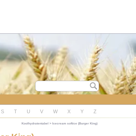
S
T
U
V
W
X
Y
Z
Koolhydratentabel
>
Icecream softice (Burger King)