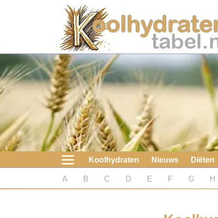
Home
Koolhydraten
Nieuws
Koolhydraatarme diëten
Boeken
Koolhydraten
Nieuws
Diëten
koolhydraatarme diëten
A
B
C
D
E
F
G
H
Diabetes test
Koolhydraten test