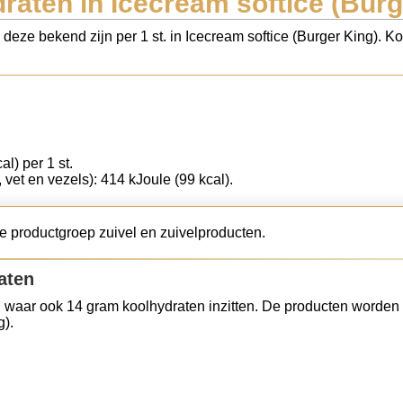
raten in Icecream softice (Burg
 deze bekend zijn per 1 st. in Icecream softice (Burger King). K
al) per 1 st.
t, vet en vezels): 414 kJoule (99 kcal).
de productgroep zuivel en zuivelproducten.
aten
 waar ook 14 gram koolhydraten inzitten. De producten worden 
g).