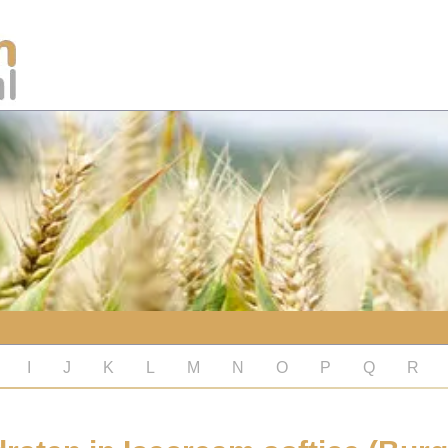
I
J
K
L
M
N
O
P
Q
R