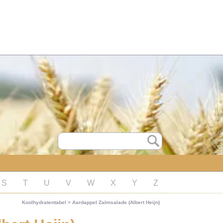
S
T
U
V
W
X
Y
Z
Koolhydratentabel
>
Aardappel Zalmsalade (Albert Heijn)