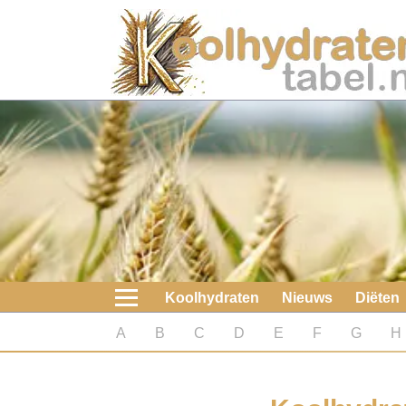
Home
Koolhydraten
Nieuws
Koolhydraatarme diëten
Boeken
Koolhydraten
Nieuws
Diëten
koolhydraatarme diëten
A
B
C
D
E
F
G
H
Diabetes test
Koolhydraten test