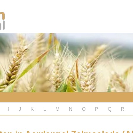
I
J
K
L
M
N
O
P
Q
R