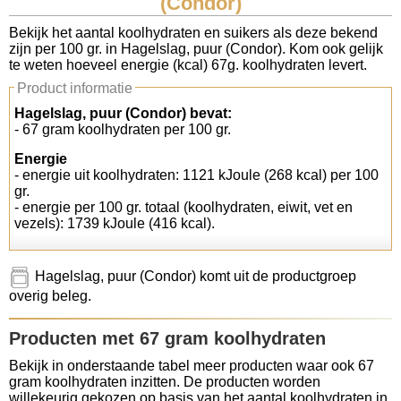
(Condor)
Koolhydraten tellen
Bekijk het aantal koolhydraten en suikers als deze bekend
zijn per 100 gr. in Hagelslag, puur (Condor). Kom ook gelijk
te weten hoeveel energie (kcal) 67g. koolhydraten levert.
Links
Product informatie
Hagelslag, puur (Condor) bevat:
- 67 gram koolhydraten per 100 gr.
Energie
- energie uit koolhydraten: 1121 kJoule (268 kcal) per 100
gr.
- energie per 100 gr. totaal (koolhydraten, eiwit, vet en
vezels): 1739 kJoule (416 kcal).
Hagelslag, puur (Condor) komt uit de productgroep
overig beleg.
Producten met 67 gram koolhydraten
Bekijk in onderstaande tabel meer producten waar ook 67
gram koolhydraten inzitten. De producten worden
willekeurig gekozen op basis van het aantal koolhydraten in