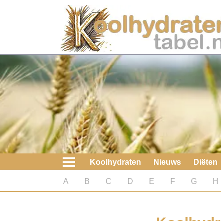
Home
Koolhydraten
Nieuws
Koolhydraatarme diëten
Boeken
Koolhydraten
Nieuws
Diëten
koolhydraatarme diëten
A
B
C
D
E
F
G
H
Diabetes test
Koolhydraten test