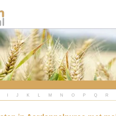
I
J
K
L
M
N
O
P
Q
R