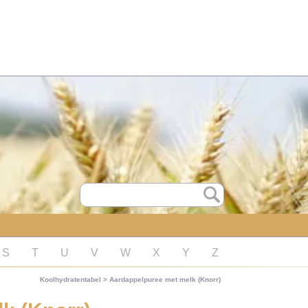
S
T
U
V
W
X
Y
Z
Koolhydratentabel
>
Aardappelpuree met melk (Knorr)