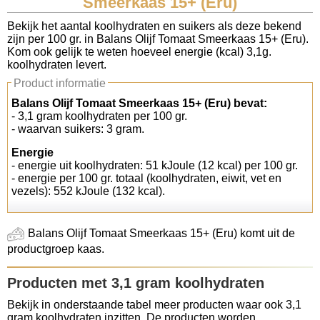
Smeerkaas 15+ (Eru)
Koolhydraten tellen
Bekijk het aantal koolhydraten en suikers als deze bekend
zijn per 100 gr. in Balans Olijf Tomaat Smeerkaas 15+ (Eru).
Kom ook gelijk te weten hoeveel energie (kcal) 3,1g.
Links
koolhydraten levert.
Product informatie
Balans Olijf Tomaat Smeerkaas 15+ (Eru) bevat:
- 3,1 gram koolhydraten per 100 gr.
- waarvan suikers: 3 gram.
Energie
- energie uit koolhydraten: 51 kJoule (12 kcal) per 100 gr.
- energie per 100 gr. totaal (koolhydraten, eiwit, vet en
vezels): 552 kJoule (132 kcal).
Balans Olijf Tomaat Smeerkaas 15+ (Eru) komt uit de
productgroep kaas.
Producten met 3,1 gram koolhydraten
Bekijk in onderstaande tabel meer producten waar ook 3,1
gram koolhydraten inzitten. De producten worden